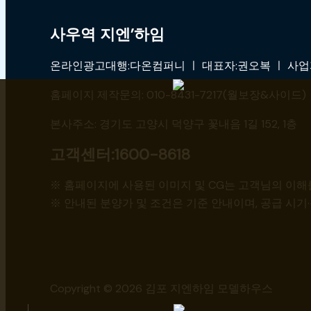
사우역 지엔’하임
온라인광고대행:다온컴퍼니 ㅣ 대표자:권오복 ㅣ 사업자:4
홈페이지 제작문의: 010-8431-7217(월보장&사이드) ㅣ 
본사주소: 경기도 고양시 덕양구 꽃내음 1길 152, 1층
고객센터:1600-8618
※ 홈페이지에 사용된 이미지 및 CG는 고객님의 이해를
※ 안내된 분양가 및 조건은 기준 안내이며, 공급 시기·
Copyright © 2026 김포 지엔하임 모델하우스