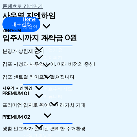
콘텐츠로 건너뛰기
사우역 지엔하임
Home
대표전화
사업안내
ZIEN'HEIM
입주시까지 계약금 0원
사업개요
분양가 상한제 단지
입지환경
김포 시청과 사우역 사이, 미래 비전의 중심!
단지안내
김포 센트럴 라이프가 펼쳐집니다.
사우역 지엔'하임
동호수배치도
PREMIUM 01
커뮤니티
E모델하우스
프리미엄 입지로 뛰어난 미래가치 기대
PREMIUM 02
언론보도
생활 인프라가 완비된 편리한 주거환경
관심고객등록